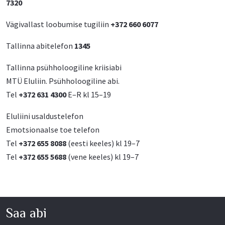
7320
Vägivallast loobumise tugiliin
+372 660 6077
Tallinna abitelefon
1345
Tallinna psühholoogiline kriisiabi
MTÜ Eluliin. Psühholoogiline abi.
Tel
+372 631 4300
E–R kl 15–19
Eluliini usaldustelefon
Emotsionaalse toe telefon
Tel
+372 655 8088
(eesti keeles) kl 19–7
Tel
+372 655 5688
(vene keeles) kl 19–7
Saa abi