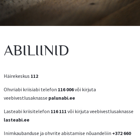
ABILIINID
Häirekeskus
112
Ohvriabi kriisiabi telefon
116 006
või kirjuta
veebivestlusaknasse
palunabi.ee
Lasteabi kriisitelefon
116 111
või kirjuta veebivestlusaknasse
lasteabi.ee
Inimkaubanduse ja ohvrite abistamise nõuandeliin
+372 660