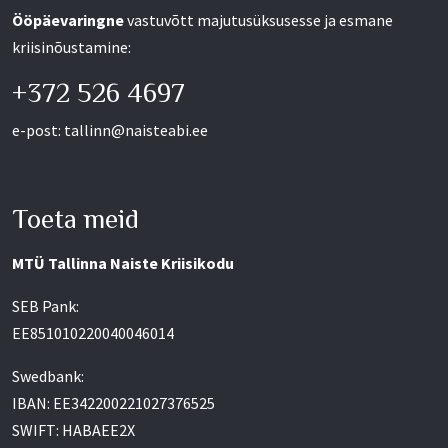
Ööpäevaringne
vastuvõtt majutusüksusesse ja esmane
kriisinõustamine:
+372 526 4697
e-post:
tallinn@naisteabi.ee
Toeta meid
MTÜ Tallinna Naiste Kriisikodu
SEB Pank:
EE851010220040046014
Swedbank:
IBAN: EE342200221027376525
SWIFT: HABAEE2X